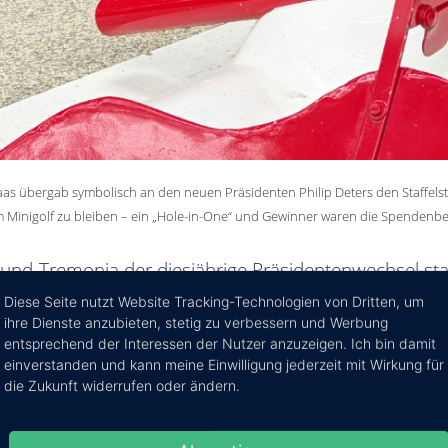
lhaas übergab symbolisch an den neuen Präsidenten Philip Deters den Staffe
m Minigolf zu bleiben – ein „Hole-in-One“ und Gewinner waren die Spendenbe
und-Tremonia der diesjährige Präsidentenwechsel sta
dem Stabwechsel verbindet der Club zugleich den Dan
Diese Seite nutzt Website Tracking-Technologien von Dritten, um
n Präsidentenjahr.
Unter der Leitung von Tim Kohlhaa
ihre Dienste anzubieten, stetig zu verbessern und Werbung
entsprechend der Interessen der Nutzer anzuzeigen. Ich bin damit
zt werden. Die Spendensumme im zurückliegenden Prä
einverstanden und kann meine Einwilligung jederzeit mit Wirkung für
 Lions Club Dortmund-Tremonia an verschiedene Einr
die Zukunft widerrufen oder ändern.
, Haltestelle e. V., u. a.) gespendet.