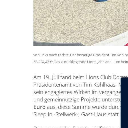
von links nach rechts: Der bisherige Präsident Tim Koh
68.224,47 €: Das zurückliegende Lions-Jahr war – um bei
Am 19. Juli fand beim Lions Club Dortm
Präsidentenamt von Tim Kohlhaas. Mit 
sein engagiertes Wirken im vergangene
und gemeinnützige Projekte unterstüt
Euro
aus, diese Summe wurde durch den
Sleep In -Stellwerk-; Gast-Haus statt Bank