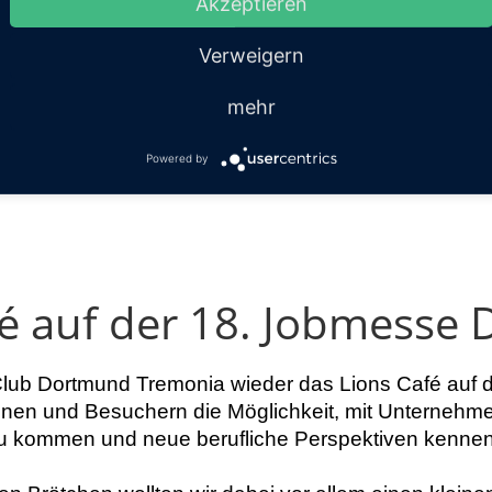
lse und die erfolgreiche Begleitung vieler Lions-Mitgli
Akzeptieren
tenjahr wiederum das Motto „we serve“. Auch mit dem
Verweigern
hin mit viel Engagement einsetzen und Menschen unter
mehr
Powered by
fé auf der 18. Jobmesse
 Club Dortmund Tremonia wieder das Lions Café auf 
nen und Besuchern die Möglichkeit, mit Unternehmen
zu kommen und neue berufliche Perspektiven kennen