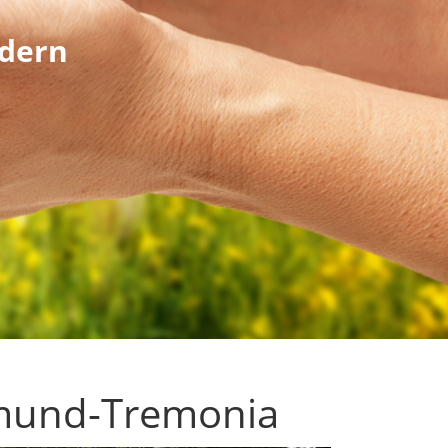
ndern
tmund-Tremonia