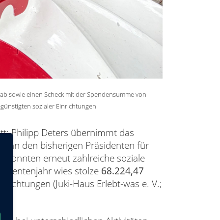
lstab sowie einen Scheck mit der Spendensumme von
günstigten sozialer Einrichtungen.
tt: Philipp Deters übernimmt das
k an den bisherigen Präsidenten für
s konnten erneut zahlreiche soziale
sidentenjahr wies stolze
68.224,47
ichtungen (Juki-Haus Erlebt-was e. V.;