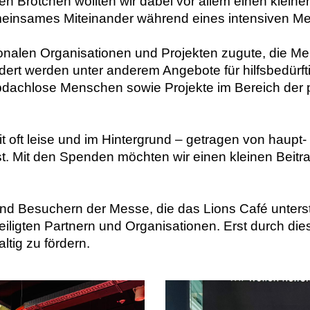
ten Brötchen wollten wir dabei vor allem einen klein
einsames Miteinander während eines intensiven M
onalen Organisationen und Projekten zugute, die M
ert werden unter anderem Angebote für hilfsbedürfti
 obdachlose Menschen sowie Projekte im Bereich der
Arbeit oft leise und im Hintergrund – getragen von ha
ist. Mit den Spenden möchten wir einen kleinen Beitra
und Besuchern der Messe, die das Lions Café unters
teiligten Partnern und Organisationen. Erst durch 
ltig zu fördern.